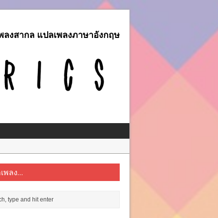
พลงสากล แปลเพลงภาษาอังกฤษ
าเพลง…