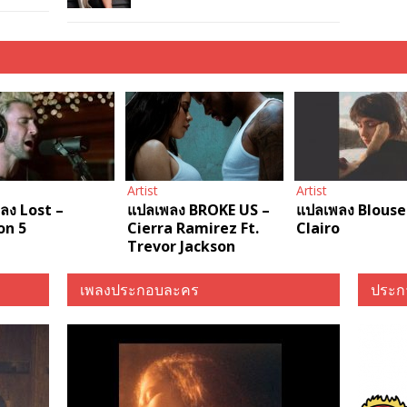
Artist
Artist
พลง Wrong
แปลเพลง Be the light
แปลเพลง Hard 
tion – Hailee
– ONE OK ROCK
Love – Calvin 
nfeld
ft. Jessie Reye
เพลงประกอบละคร
ประก