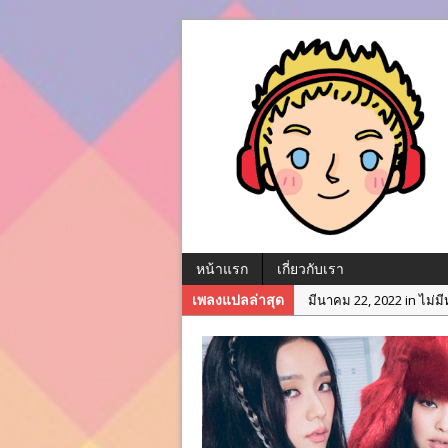
หน้าแรก
เกี่ยวกับเรา
เพลงแปลล่าสุด
มีนาคม 22, 2022 in ไม่ม
มีนาคม 22, 2022 in Artis
มีนาคม 22, 2022 in Artis
มีนาคม 8, 2022 in Artist
ตุลาคม 6, 2022 in Female