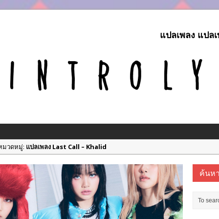
แปลเพลง แปลเ
ีหมวดหมู่:
แปลเพลง Last Call – Khalid
t:
แปลเพลง ​iPad – The Chainsmokers
ค้นห
t:
แปลเพลง Used To Know Me – Charli XCX
:
แปลเพลง Dancing Feet – Kygo Ft. DNCE
 Artist:
แปลเพลง Tally – BLACKPINK