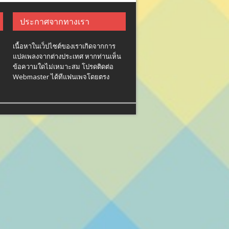
ประกาศจากทางเรา
เนื้อหาในเว็ปไซต์ของเราเกิดจากการ
แปลเพลงจากต่างประเทศ หากท่านเห็น
ข้อความใดไม่เหมาะสม โปรดติดต่อ
Webmaster ได้ทีแฟนเพจโดยตรง